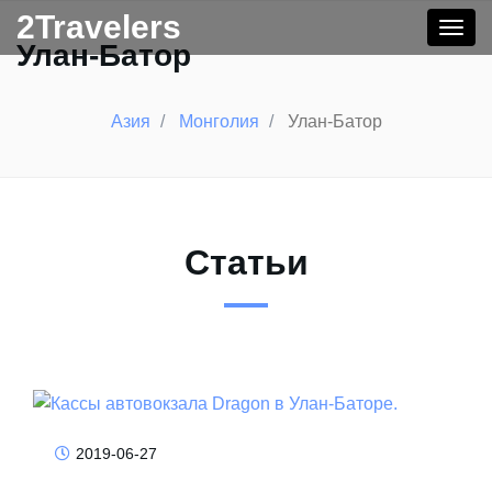
Перейти
2Travelers
Togg
к
Улан-Батор
navig
основному
содержанию
Азия
Монголия
Улан-Батор
Статьи
2019-06-27