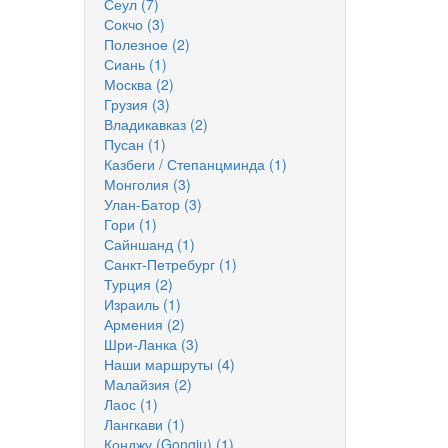
Сеул
(7)
Сокчо
(3)
Полезное
(2)
Сиань
(1)
Москва
(2)
Грузия
(3)
Владикавказ
(2)
Пусан
(1)
Казбеги / Степанцминда
(1)
Монголия
(3)
Улан-Батор
(3)
Гори
(1)
Сайншанд
(1)
Санкт-Петребург
(1)
Турция
(2)
Израиль
(1)
Армения
(2)
Шри-Ланка
(3)
Наши маршруты
(4)
Малайзия
(2)
Лаос
(1)
Лангкави
(1)
Конджу (Gongju)
(1)