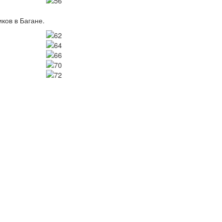
Image
ков в Багане.
Image
Image
Image
Image
Image