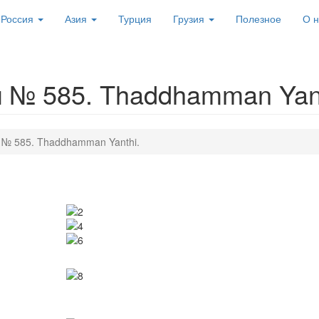
Россия
Азия
Турция
Грузия
Полезное
О н
ion
 № 585. Thaddhamman Yant
№ 585. Thaddhamman Yanthi.
Image
Image
Image
Image