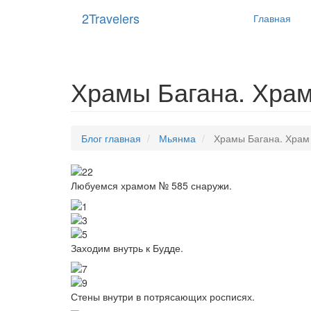
Main
Перейти
2Travelers
Главная
к
navigat
основному
содержанию
Храмы Багана. Храм
Блог главная
Мьянма
Храмы Багана. Храм 
Image
Любуемся храмом № 585 снаружи.
Image
Image
Image
Заходим внутрь к Будде.
Image
Image
Стены внутри в потрясающих росписях.