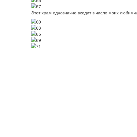
Image
Image
Этот храм однозначно входит в число моих любимчи
Image
Image
Image
Image
Image