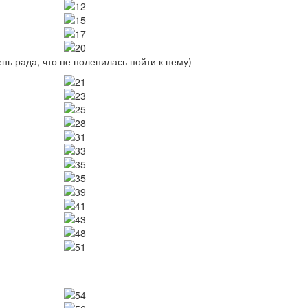
Image
Image
Image
Image
нь рада, что не поленилась пойти к нему)
Image
Image
Image
Image
Image
Image
Image
Image
Image
Image
Image
Image
Image
Image