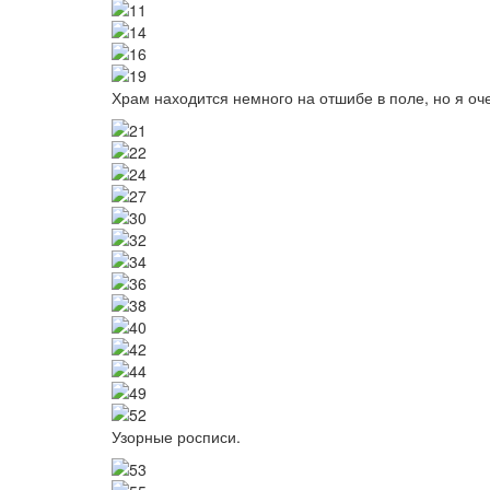
Image
Image
Image
Image
Храм находится немного на отшибе в поле, но я оче
Image
Image
Image
Image
Image
Image
Image
Image
Image
Image
Image
Image
Image
Image
Узорные росписи.
Image